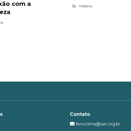
xão com a
Matéria
reza
ia
as
Contato
fenoclima@iser.org.br