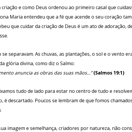
criação e como Deus ordenou ao primeiro casal que cuidasse
 Dona Maria entendeu que a fé que acende o seu coração ta
beu que cuidar da criação de Deus é um ato de adoração, d
sse.
 se separavam. As chuvas, as plantações, o sol e o vento er
 glória divina, como diz o Salmo:
amento anuncia as obras das
suas mãos…”
(Salmos 19:1)
xamos tudo de lado para estar no centro de tudo e resolvem
nito, é descartado. Poucos se lembram de que fomos chamado
.
à sua imagem e semelhança, criadores por natureza, não c